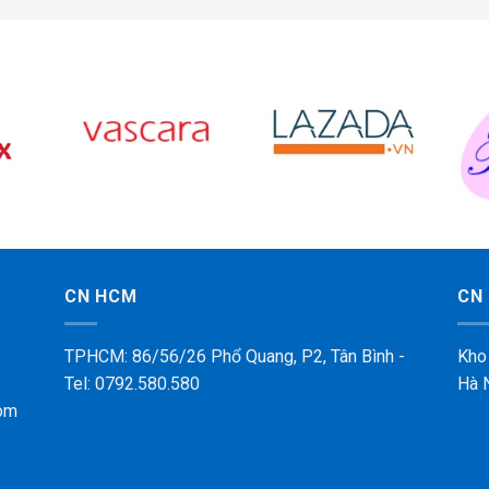
CN HCM
CN 
TPHCM: 86/56/26 Phổ Quang, P2, Tân Bình -
Kho
Tel: 0792.580.580
Hà 
om