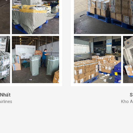
 Nhất
S
rlines
Kho A