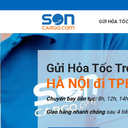
Skip
to
content
GỬI HỎA TỐ
Gửi Hỏa Tốc T
HÀ NỘI đi T
Chuyến bay liên tục:
8h, 12h, 14h
Giao hàng nhanh chóng
sau 4 tiế