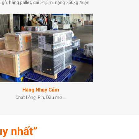
 gỗ, hàng pallet, dài >1,5m, nặng >50kg /kiện
Hàng Nhạy Cảm
Chất Lỏng, Pin, Dầu mỡ …
uy nhất”