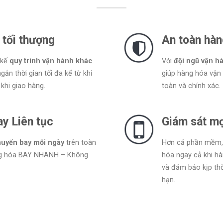
 tối thượng
An toàn hàn
 kế
quy trình vận hành khác
Với
đội ngũ vận h
ắn thời gian tối đa kể từ khi
giúp hàng hóa vận
khi giao hàng.
toàn và chính xác.
y Liên tục
Giám sát mọ
huyến bay mỗi ngày
trên toàn
Hơn cả phần mềm, 
ng hóa BAY NHANH – Không
hóa ngay cả khi h
và đảm bảo kịp thờ
hạn.