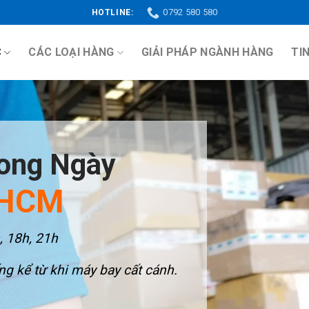
0792 580 580
HOTLINE:
C
CÁC LOẠI HÀNG
GIẢI PHÁP NGÀNH HÀNG
TI
rong Ngày
PHCM
, 18h, 21h
ng kể từ khi máy bay cất cánh.