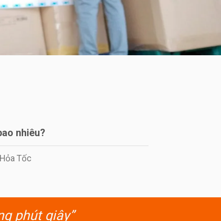
bao nhiêu?
í Hỏa Tốc
ng phút giây”