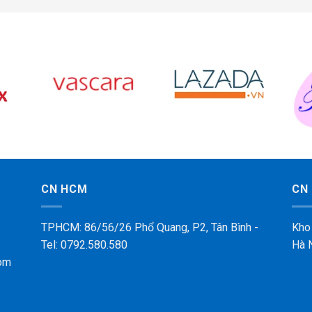
CN HCM
CN 
TPHCM: 86/56/26 Phổ Quang, P2, Tân Bình -
Kho
Tel: 0792.580.580
Hà 
om