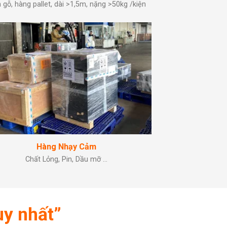
 gỗ, hàng pallet, dài >1,5m, nặng >50kg /kiện
Hàng Nhạy Cảm
Chất Lỏng, Pin, Dầu mỡ …
uy nhất”