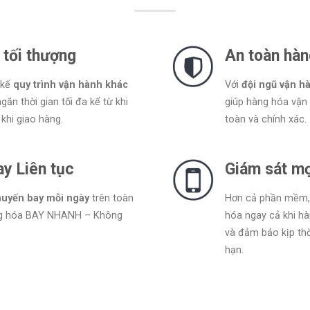
 tối thượng
An toàn hàn
 kế
quy trình vận hành khác
Với
đội ngũ vận h
ắn thời gian tối đa kể từ khi
giúp hàng hóa vận
khi giao hàng.
toàn và chính xác.
y Liên tục
Giám sát mọ
huyến bay mỗi ngày
trên toàn
Hơn cả phần mềm, 
ng hóa BAY NHANH – Không
hóa ngay cả khi h
và đảm bảo kịp thờ
hạn.