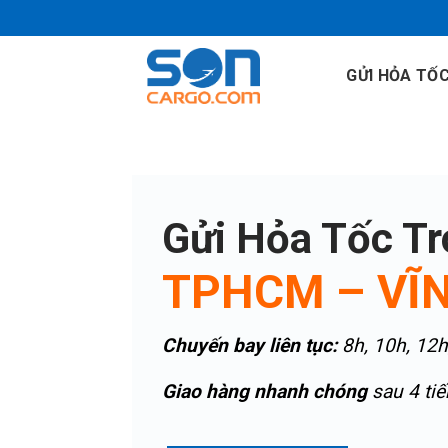
Skip
to
content
GỬI HỎA TỐ
Gửi Hỏa Tốc T
TPHCM – VĨ
Chuyến bay liên tục:
8h, 10h, 12h
Giao hàng nhanh chóng
sau 4 tiế