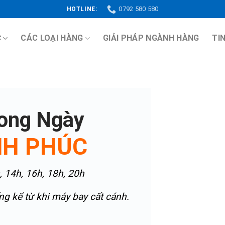
0792 580 580
HOTLINE:
C
CÁC LOẠI HÀNG
GIẢI PHÁP NGÀNH HÀNG
TI
rong Ngày
NH PHÚC
, 14h, 16h, 18h, 20h
ng kể từ khi máy bay cất cánh.