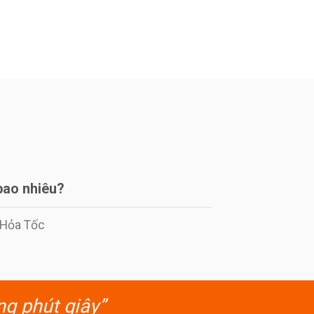
bao nhiêu?
í Hỏa Tốc
ng phút giây”