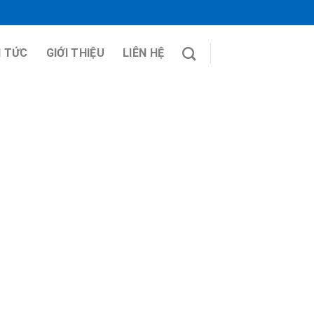
N TỨC
GIỚI THIỆU
LIÊN HỆ