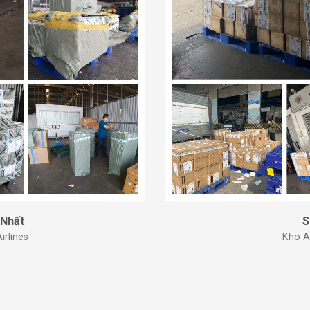
 Nhất
S
rlines
Kho A